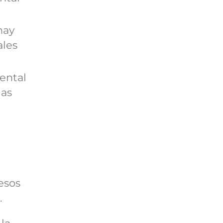
hay
ales
ental
las
esos
.