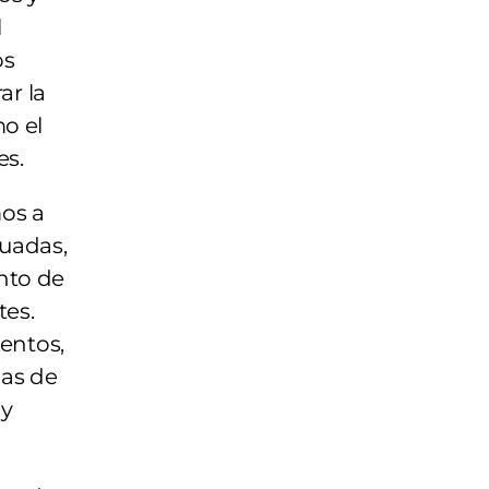
l
os
ar la
mo el
es.
mos a
uadas,
nto de
tes.
entos,
has de
 y