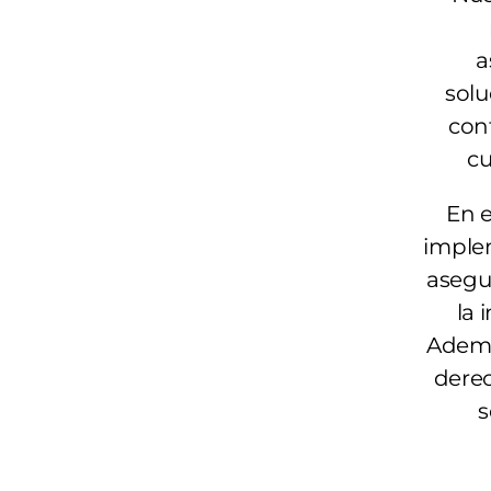
a
solu
conf
cu
En e
imple
asegu
la 
Ademá
derec
s