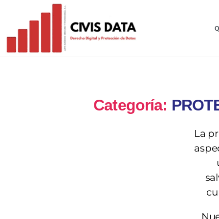
Q
Categoría:
PROTE
La pr
aspec
sa
cu
Nue