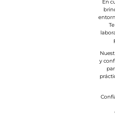
En cu
brin
entorn
Te
labora
Nuest
y con
par
prácti
Confí