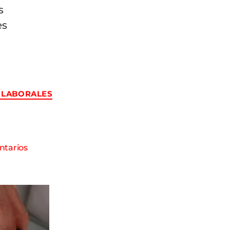
s
es
 LABORALES
ntarios