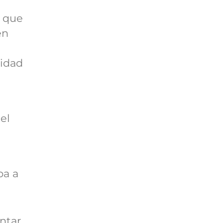
o que
en
ridad
el
pa a
ntar