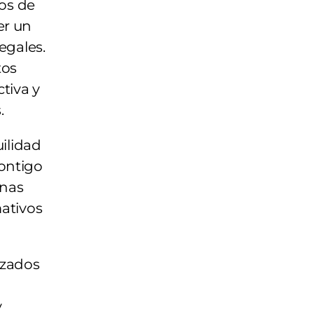
mos de
er un
egales.
tos
ctiva y
.
ilidad
ontigo
enas
mativos
izados
y