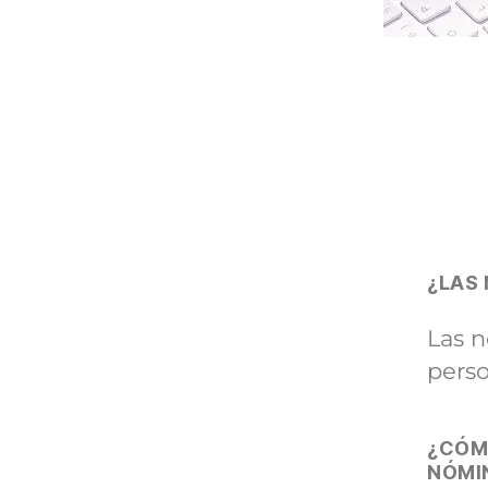
¿LAS
Las n
perso
¿CÓM
NÓMI