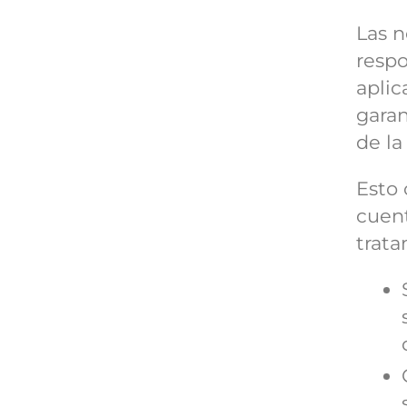
Las n
resp
aplic
garan
de la
Esto 
cuent
trata