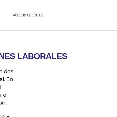
ACCESO CLIENTES
ONES LABORALES
on dos
al. En
l
 el
ad.
os y