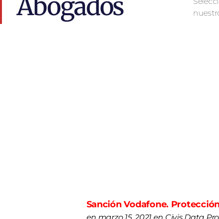
Abogados
Selecci
nuestr
Sanción Vodafone. Protección
en marzo 15, 2021 en Civis Data Pr