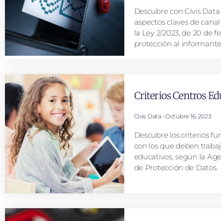
Descubre con Civis Data 
aspectos claves de cana
la Ley 2/2023, de 20 de f
protección al informante
Criterios Centros Ed
Civis Data
Octubre 16, 2023
Descubre los criterios 
con los que deben trabaj
educativos, según la Ag
de Protección de Datos.