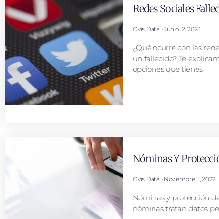
Redes Sociales Falle
Civis Data
Junio 12, 2023
¿Qué ocurre con las rede
un fallecido? Te explicam
opciones que tienes.
Nóminas Y Protecci
Civis Data
Noviembre 11, 2022
Nóminas y protección de
nóminas tratan datos pe