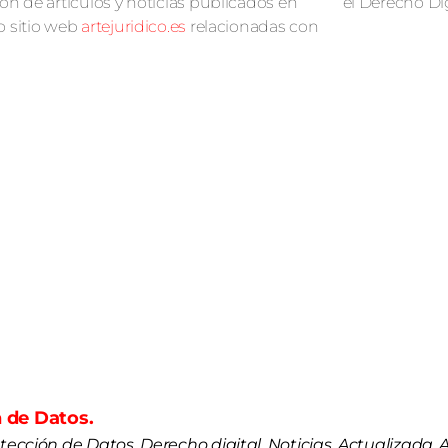
ón de artículos y noticias publicados en
el Derecho Dig
o sitio web
artejuridico.es
relacionadas con
 de Datos.
otección de Datos, Derecho digital, Noticias, Actualizada,