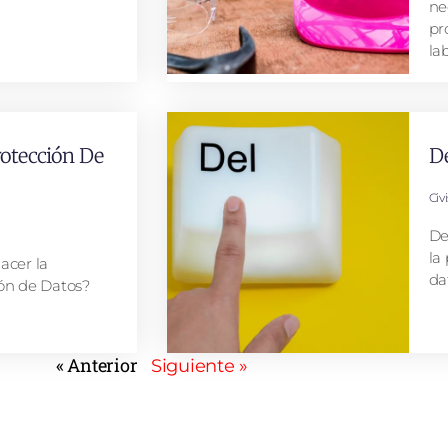
ne
pr
la
rotección De
De
Civ
De
la
acer la
da
ión de Datos?
« Anterior
Siguiente »