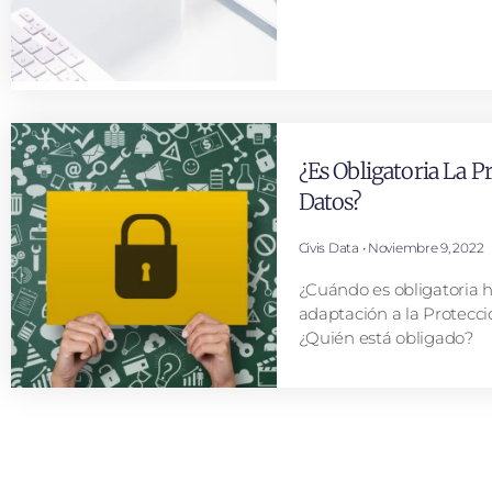
¿Es Obligatoria La P
Datos?
Civis Data
Noviembre 9, 2022
¿Cuándo es obligatoria h
adaptación a la Protecc
¿Quién está obligado?