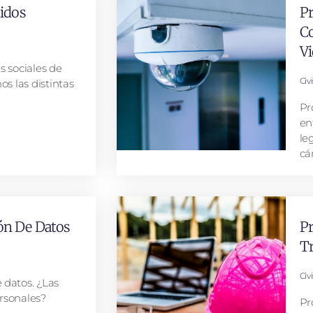
cidos
Pr
Co
Vi
s sociales de
Civ
os las distintas
Pr
en
le
cá
ón De Datos
Pr
Tr
Civ
 datos. ¿Las
rsonales?
Pr