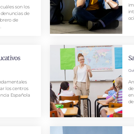
im
cuáles son los
in
l denuncias de
oci
ebrero de
.
ucativos
Sa
Civ
fundamentales
An
ar los centros
de
encia Española
en
de