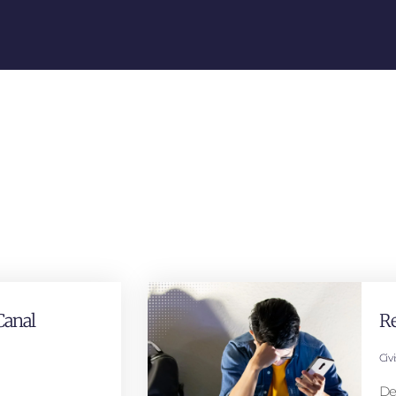
Canal
Re
Civ
De